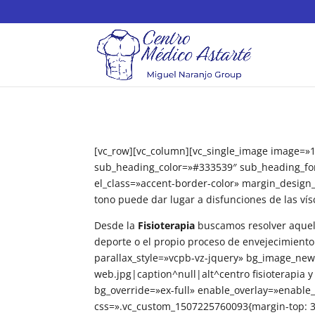
[vc_row][vc_column][vc_single_image image=»1
sub_heading_color=»#333539″ sub_heading_fo
el_class=»accent-border-color» margin_design_
tono puede dar lugar a disfunciones de las vísc
Desde la
Fisioterapia
buscamos resolver aquel
deporte o el propio proceso de envejecimient
parallax_style=»vcpb-vz-jquery» bg_image_ne
web.jpg|caption^null|alt^centro fisioterapia
bg_override=»ex-full» enable_overlay=»enable_
css=».vc_custom_1507225760093{margin-top: 3