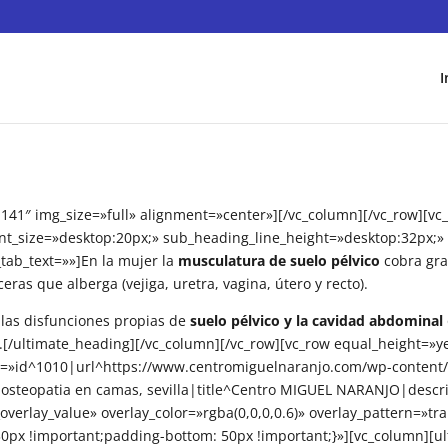
I
141″ img_size=»full» alignment=»center»][/vc_column][/vc_row][vc
nt_size=»desktop:20px;» sub_heading_line_height=»desktop:32px;
tab_text=»»]En la mujer la
musculatura de suelo pélvico
cobra gra
eras que alberga (vejiga, uretra, vagina, útero y recto).
las disfunciones propias de
suelo pélvico y la cavidad abdominal
o.[/ultimate_heading][/vc_column][/vc_row][vc_row equal_height=
w=»id^1010|url^https://www.centromiguelnaranjo.com/wp-content/u
 y osteopatia en camas, sevilla|title^Centro MIGUEL NARANJO|desc
overlay_value» overlay_color=»rgba(0,0,0,0.6)» overlay_pattern=»tr
0px !important;padding-bottom: 50px !important;}»][vc_column][