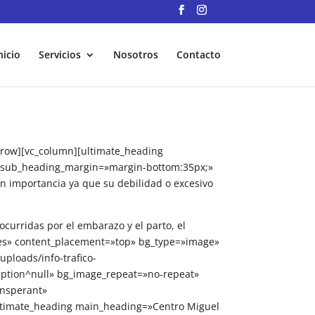
nicio
Servicios
Nosotros
Contacto
_row][vc_column][ultimate_heading
» sub_heading_margin=»margin-bottom:35px;»
n importancia ya que su debilidad o excesivo
ocurridas por el embarazo y el parto, el
»yes» content_placement=»top» bg_type=»image»
ploads/info-trafico-
ription^null» bg_image_repeat=»no-repeat»
ansperant»
ultimate_heading main_heading=»Centro Miguel