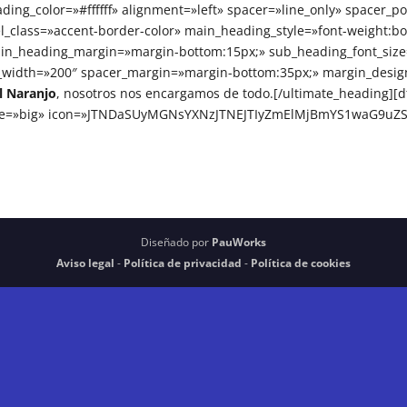
ding_color=»#ffffff» alignment=»left» spacer=»line_only» spacer_p
_class=»accent-border-color» main_heading_style=»font-weight:bo
ain_heading_margin=»margin-bottom:15px;» sub_heading_font_size
e_width=»200″ spacer_margin=»margin-bottom:35px;» margin_design
l Naranjo
, nosotros nos encargamos de todo.[/ultimate_heading][d
» size=»big» icon=»JTNDaSUyMGNsYXNzJTNEJTIyZmElMjBmYS1waG9
Diseñado por
PauWorks
Aviso legal
-
Política de privacidad
-
Política de cookies