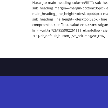
Naranjo» main_heading_color=»#ffffff» sub_hea
sub_heading_margin=»margin-bottom:35px;» el
main_heading_line_height=»desktop:44px;» m
sub_heading_line_height=»desktop:32px;» lin
compromiso. Confíe su salud en
Centro Migue
link=»url:tel%3A955982261|||rel:nofollow
261[/dt_default_button][/vc_column][/vc_row]