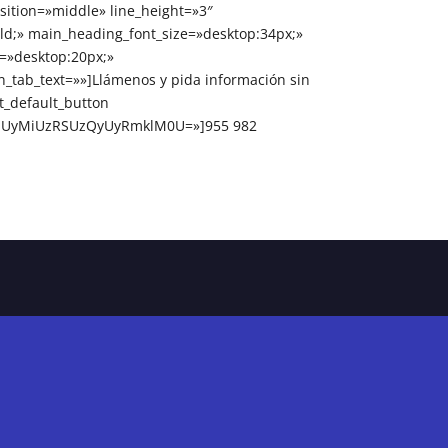
osition=»middle» line_height=»3″
ld;» main_heading_font_size=»desktop:34px;»
=»desktop:20px;»
_tab_text=»»]Llámenos y pida información sin
t_default_button
uZSUyMiUzRSUzQyUyRmklM0U=»]955 982